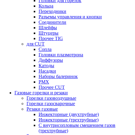
Головки для горелок
Кольца
Переходники
Разъемы управления и кнопки
Соединители
Шлейфы
Штуцеры
Прочее TIG
для CUT
Сопла
Головки плазмотрона
Диффузоры
Катоды
Насадки
Наборы балеринок
PMX
Прочее CUT
Газовые горелки и резаки
Горелки газовоздушные
Горелки газосварочные
Резаки газовые
Инжекторные (двухтрубные)
Инжекторные (трехтрубные)
С внутрисопловым смешением газов
(трехтрубные)