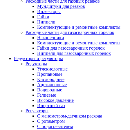
Расходные части для газовых резаков
Мундштуки для резаков
Инжекторы
Гайки
Ниппели
Комплектующие и ремонтные комплекты
Расходные части для газосварочных горелок
Наконечники
Комплектующие и ремонтные комплекты
Гайки для газосварочных горелок
Ниппели для газосварочных горелок
Редукторы и регуляторы
Редукторы
Углекислотные
Пропановые
Кислородные
Ацетиленовые
Водородные
Гелиевые
Высокое давление
Инертный газ
Регуляторы
С манометром-датчиком расхода
С ротаметром
С подогревателем