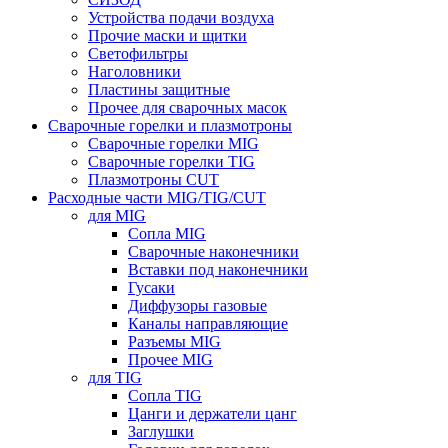
Устройства подачи воздуха
Прочие маски и щитки
Светофильтры
Наголовники
Пластины защитные
Прочее для сварочных масок
Сварочные горелки и плазмотроны
Сварочные горелки MIG
Сварочные горелки TIG
Плазмотроны CUT
Расходные части MIG/TIG/CUT
для MIG
Сопла MIG
Сварочные наконечники
Вставки под наконечники
Гусаки
Диффузоры газовые
Каналы направляющие
Разъемы MIG
Прочее MIG
для TIG
Сопла TIG
Цанги и держатели цанг
Заглушки