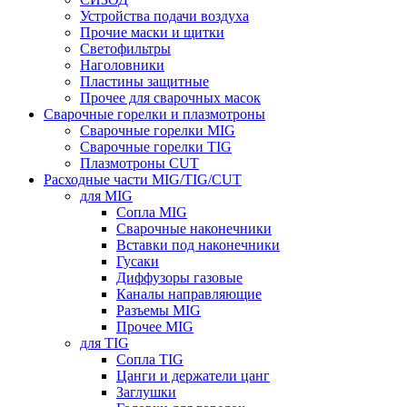
Устройства подачи воздуха
Прочие маски и щитки
Светофильтры
Наголовники
Пластины защитные
Прочее для сварочных масок
Сварочные горелки и плазмотроны
Сварочные горелки MIG
Сварочные горелки TIG
Плазмотроны CUT
Расходные части MIG/TIG/CUT
для MIG
Сопла MIG
Сварочные наконечники
Вставки под наконечники
Гусаки
Диффузоры газовые
Каналы направляющие
Разъемы MIG
Прочее MIG
для TIG
Сопла TIG
Цанги и держатели цанг
Заглушки