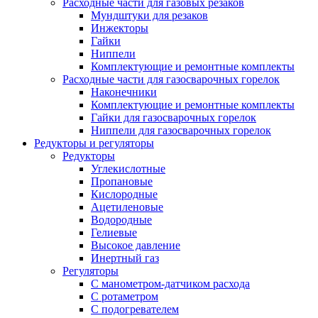
Расходные части для газовых резаков
Мундштуки для резаков
Инжекторы
Гайки
Ниппели
Комплектующие и ремонтные комплекты
Расходные части для газосварочных горелок
Наконечники
Комплектующие и ремонтные комплекты
Гайки для газосварочных горелок
Ниппели для газосварочных горелок
Редукторы и регуляторы
Редукторы
Углекислотные
Пропановые
Кислородные
Ацетиленовые
Водородные
Гелиевые
Высокое давление
Инертный газ
Регуляторы
С манометром-датчиком расхода
С ротаметром
С подогревателем