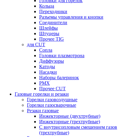
Головки для горелок
Кольца
Переходники
Разъемы управления и кнопки
Соединители
Шлейфы
Штуцеры
Прочее TIG
для CUT
Сопла
Головки плазмотрона
Диффузоры
Катоды
Насадки
Наборы балеринок
PMX
Прочее CUT
Газовые горелки и резаки
Горелки газовоздушные
Горелки газосварочные
Резаки газовые
Инжекторные (двухтрубные)
Инжекторные (трехтрубные)
С внутрисопловым смешением газов
(трехтрубные)