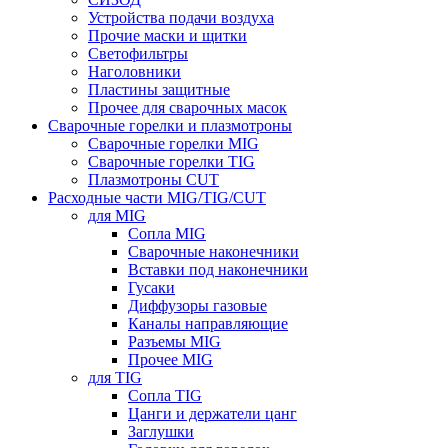
Устройства подачи воздуха
Прочие маски и щитки
Светофильтры
Наголовники
Пластины защитные
Прочее для сварочных масок
Сварочные горелки и плазмотроны
Сварочные горелки MIG
Сварочные горелки TIG
Плазмотроны CUT
Расходные части MIG/TIG/CUT
для MIG
Сопла MIG
Сварочные наконечники
Вставки под наконечники
Гусаки
Диффузоры газовые
Каналы направляющие
Разъемы MIG
Прочее MIG
для TIG
Сопла TIG
Цанги и держатели цанг
Заглушки