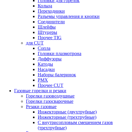
Головки для горелок
Кольца
Переходники
Разъемы управления и кнопки
Соединители
Шлейфы
Штуцеры
Прочее TIG
для CUT
Сопла
Головки плазмотрона
Диффузоры
Катоды
Насадки
Наборы балеринок
PMX
Прочее CUT
Газовые горелки и резаки
Горелки газовоздушные
Горелки газосварочные
Резаки газовые
Инжекторные (двухтрубные)
Инжекторные (трехтрубные)
С внутрисопловым смешением газов
(трехтрубные)