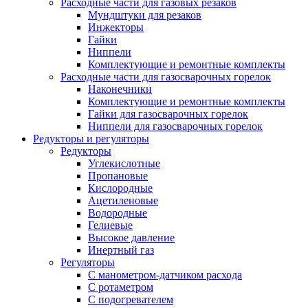
Расходные части для газовых резаков
Мундштуки для резаков
Инжекторы
Гайки
Ниппели
Комплектующие и ремонтные комплекты
Расходные части для газосварочных горелок
Наконечники
Комплектующие и ремонтные комплекты
Гайки для газосварочных горелок
Ниппели для газосварочных горелок
Редукторы и регуляторы
Редукторы
Углекислотные
Пропановые
Кислородные
Ацетиленовые
Водородные
Гелиевые
Высокое давление
Инертный газ
Регуляторы
С манометром-датчиком расхода
С ротаметром
С подогревателем