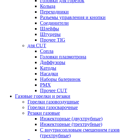
Головки для горелок
Кольца
Переходники
Разъемы управления и кнопки
Соединители
Шлейфы
Штуцеры
Прочее TIG
для CUT
Сопла
Головки плазмотрона
Диффузоры
Катоды
Насадки
Наборы балеринок
PMX
Прочее CUT
Газовые горелки и резаки
Горелки газовоздушные
Горелки газосварочные
Резаки газовые
Инжекторные (двухтрубные)
Инжекторные (трехтрубные)
С внутрисопловым смешением газов
(трехтрубные)