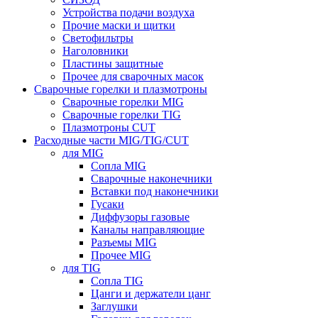
Устройства подачи воздуха
Прочие маски и щитки
Светофильтры
Наголовники
Пластины защитные
Прочее для сварочных масок
Сварочные горелки и плазмотроны
Сварочные горелки MIG
Сварочные горелки TIG
Плазмотроны CUT
Расходные части MIG/TIG/CUT
для MIG
Сопла MIG
Сварочные наконечники
Вставки под наконечники
Гусаки
Диффузоры газовые
Каналы направляющие
Разъемы MIG
Прочее MIG
для TIG
Сопла TIG
Цанги и держатели цанг
Заглушки