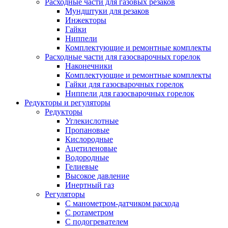
Расходные части для газовых резаков
Мундштуки для резаков
Инжекторы
Гайки
Ниппели
Комплектующие и ремонтные комплекты
Расходные части для газосварочных горелок
Наконечники
Комплектующие и ремонтные комплекты
Гайки для газосварочных горелок
Ниппели для газосварочных горелок
Редукторы и регуляторы
Редукторы
Углекислотные
Пропановые
Кислородные
Ацетиленовые
Водородные
Гелиевые
Высокое давление
Инертный газ
Регуляторы
С манометром-датчиком расхода
С ротаметром
С подогревателем