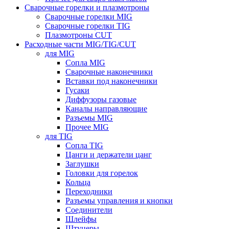
Сварочные горелки и плазмотроны
Сварочные горелки MIG
Сварочные горелки TIG
Плазмотроны CUT
Расходные части MIG/TIG/CUT
для MIG
Сопла MIG
Сварочные наконечники
Вставки под наконечники
Гусаки
Диффузоры газовые
Каналы направляющие
Разъемы MIG
Прочее MIG
для TIG
Сопла TIG
Цанги и держатели цанг
Заглушки
Головки для горелок
Кольца
Переходники
Разъемы управления и кнопки
Соединители
Шлейфы
Штуцеры