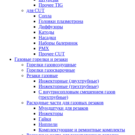
Прочее TIG
для CUT
Сопла
Головки плазмотрона
Диффузоры
Катоды
Насадки
Наборы балеринок
PMX
Прочее CUT
Газовые горелки и резаки
Горелки газовоздушные
Горелки газосварочные
Резаки газовые
Инжекторные (двухтрубные)
Инжекторные (трехтрубные)
С внутрисопловым смешением газов
(трехтрубные)
Расходные части для газовых резаков
Мундштуки для резаков
Инжекторы
Гайки
Ниппели
Комплектующие и ремонтные комплекты