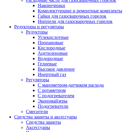
Расходные части для газосварочных горелок
Наконечники
Комплектующие и ремонтные комплекты
Гайки для газосварочных горелок
Ниппели для газосварочных горелок
Редукторы и регуляторы
Редукторы
Углекислотные
Пропановые
Кислородные
Ацетиленовые
Водородные
Гелиевые
Высокое давление
Инертный газ
Регуляторы
С манометром-датчиком расхода
С ротаметром
С подогревателем
Экономайзеры
Подогреватели
Смесители
Средства защиты и аксессуары
Средства защиты
Аксессуары