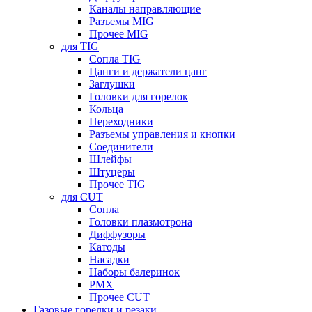
Каналы направляющие
Разъемы MIG
Прочее MIG
для TIG
Сопла TIG
Цанги и держатели цанг
Заглушки
Головки для горелок
Кольца
Переходники
Разъемы управления и кнопки
Соединители
Шлейфы
Штуцеры
Прочее TIG
для CUT
Сопла
Головки плазмотрона
Диффузоры
Катоды
Насадки
Наборы балеринок
PMX
Прочее CUT
Газовые горелки и резаки