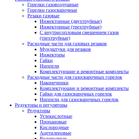
Горелки газовоздушные
Горелки газосварочные
Резаки газовые
Инжекторные (двухтрубные)
Инжекторные (трехтрубные)
С внутрисопловым смешением газов
(трехтрубные)
Расходные части для газовых резаков
Мундштуки для резаков
Инжекторы
Гайки
Ниппели
Комплектующие и ремонтные комплекты
Расходные части для газосварочных горелок
Наконечники
Комплектующие и ремонтные комплекты
Гайки для газосварочных горелок
Ниппели для газосварочных горелок
Редукторы и регуляторы
Редукторы
Углекислотные
Пропановые
Кислородные
Ацетиленовые
Водородные