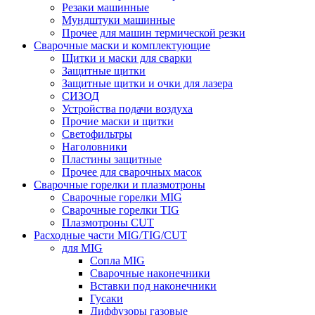
Резаки машинные
Мундштуки машинные
Прочее для машин термической резки
Сварочные маски и комплектующие
Щитки и маски для сварки
Защитные щитки
Защитные щитки и очки для лазера
СИЗОД
Устройства подачи воздуха
Прочие маски и щитки
Светофильтры
Наголовники
Пластины защитные
Прочее для сварочных масок
Сварочные горелки и плазмотроны
Сварочные горелки MIG
Сварочные горелки TIG
Плазмотроны CUT
Расходные части MIG/TIG/CUT
для MIG
Сопла MIG
Сварочные наконечники
Вставки под наконечники
Гусаки
Диффузоры газовые