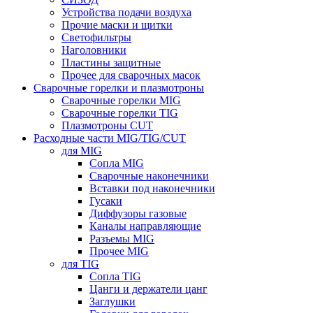
Устройства подачи воздуха
Прочие маски и щитки
Светофильтры
Наголовники
Пластины защитные
Прочее для сварочных масок
Сварочные горелки и плазмотроны
Сварочные горелки MIG
Сварочные горелки TIG
Плазмотроны CUT
Расходные части MIG/TIG/CUT
для MIG
Сопла MIG
Сварочные наконечники
Вставки под наконечники
Гусаки
Диффузоры газовые
Каналы направляющие
Разъемы MIG
Прочее MIG
для TIG
Сопла TIG
Цанги и держатели цанг
Заглушки