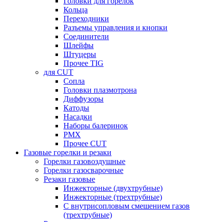
Головки для горелок
Кольца
Переходники
Разъемы управления и кнопки
Соединители
Шлейфы
Штуцеры
Прочее TIG
для CUT
Сопла
Головки плазмотрона
Диффузоры
Катоды
Насадки
Наборы балеринок
PMX
Прочее CUT
Газовые горелки и резаки
Горелки газовоздушные
Горелки газосварочные
Резаки газовые
Инжекторные (двухтрубные)
Инжекторные (трехтрубные)
С внутрисопловым смешением газов
(трехтрубные)