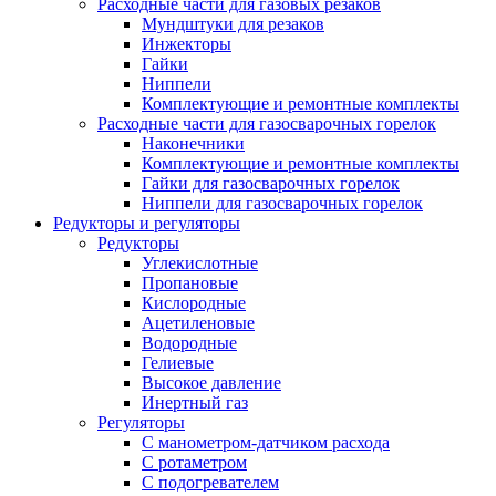
Расходные части для газовых резаков
Мундштуки для резаков
Инжекторы
Гайки
Ниппели
Комплектующие и ремонтные комплекты
Расходные части для газосварочных горелок
Наконечники
Комплектующие и ремонтные комплекты
Гайки для газосварочных горелок
Ниппели для газосварочных горелок
Редукторы и регуляторы
Редукторы
Углекислотные
Пропановые
Кислородные
Ацетиленовые
Водородные
Гелиевые
Высокое давление
Инертный газ
Регуляторы
С манометром-датчиком расхода
С ротаметром
С подогревателем