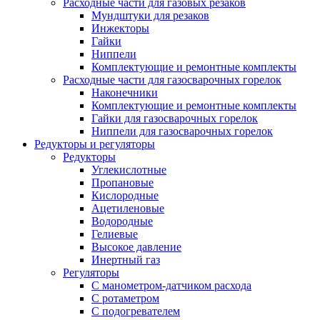
Расходные части для газовых резаков
Мундштуки для резаков
Инжекторы
Гайки
Ниппели
Комплектующие и ремонтные комплекты
Расходные части для газосварочных горелок
Наконечники
Комплектующие и ремонтные комплекты
Гайки для газосварочных горелок
Ниппели для газосварочных горелок
Редукторы и регуляторы
Редукторы
Углекислотные
Пропановые
Кислородные
Ацетиленовые
Водородные
Гелиевые
Высокое давление
Инертный газ
Регуляторы
С манометром-датчиком расхода
С ротаметром
С подогревателем