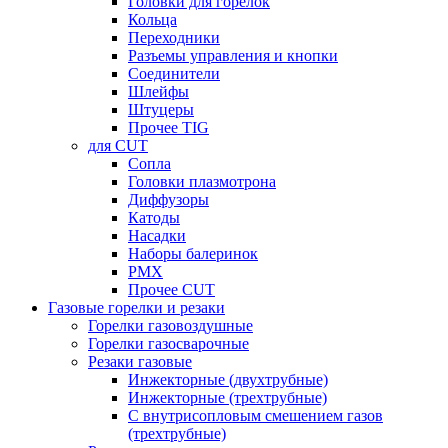
Головки для горелок
Кольца
Переходники
Разъемы управления и кнопки
Соединители
Шлейфы
Штуцеры
Прочее TIG
для CUT
Сопла
Головки плазмотрона
Диффузоры
Катоды
Насадки
Наборы балеринок
PMX
Прочее CUT
Газовые горелки и резаки
Горелки газовоздушные
Горелки газосварочные
Резаки газовые
Инжекторные (двухтрубные)
Инжекторные (трехтрубные)
С внутрисопловым смешением газов
(трехтрубные)