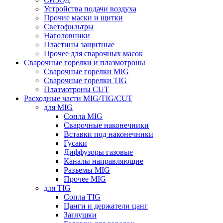
Устройства подачи воздуха
Прочие маски и щитки
Светофильтры
Наголовники
Пластины защитные
Прочее для сварочных масок
Сварочные горелки и плазмотроны
Сварочные горелки MIG
Сварочные горелки TIG
Плазмотроны CUT
Расходные части MIG/TIG/CUT
для MIG
Сопла MIG
Сварочные наконечники
Вставки под наконечники
Гусаки
Диффузоры газовые
Каналы направляющие
Разъемы MIG
Прочее MIG
для TIG
Сопла TIG
Цанги и держатели цанг
Заглушки