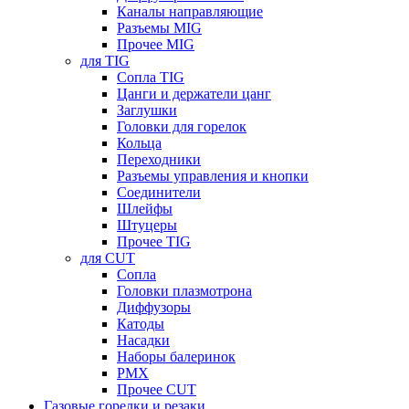
Каналы направляющие
Разъемы MIG
Прочее MIG
для TIG
Сопла TIG
Цанги и держатели цанг
Заглушки
Головки для горелок
Кольца
Переходники
Разъемы управления и кнопки
Соединители
Шлейфы
Штуцеры
Прочее TIG
для CUT
Сопла
Головки плазмотрона
Диффузоры
Катоды
Насадки
Наборы балеринок
PMX
Прочее CUT
Газовые горелки и резаки