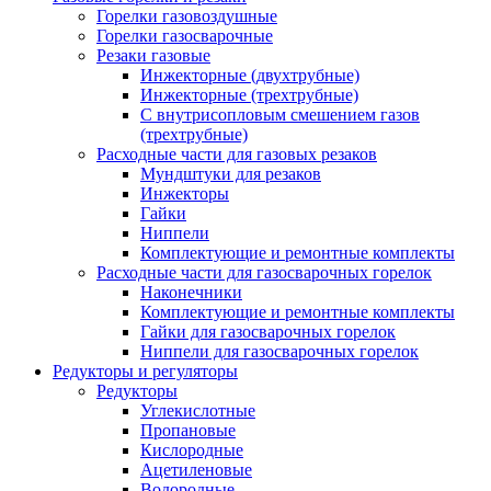
Горелки газовоздушные
Горелки газосварочные
Резаки газовые
Инжекторные (двухтрубные)
Инжекторные (трехтрубные)
С внутрисопловым смешением газов
(трехтрубные)
Расходные части для газовых резаков
Мундштуки для резаков
Инжекторы
Гайки
Ниппели
Комплектующие и ремонтные комплекты
Расходные части для газосварочных горелок
Наконечники
Комплектующие и ремонтные комплекты
Гайки для газосварочных горелок
Ниппели для газосварочных горелок
Редукторы и регуляторы
Редукторы
Углекислотные
Пропановые
Кислородные
Ацетиленовые
Водородные