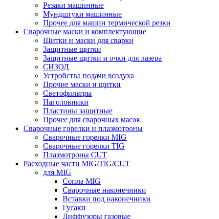
Резаки машинные
Мундштуки машинные
Прочее для машин термической резки
Сварочные маски и комплектующие
Щитки и маски для сварки
Защитные щитки
Защитные щитки и очки для лазера
СИЗОД
Устройства подачи воздуха
Прочие маски и щитки
Светофильтры
Наголовники
Пластины защитные
Прочее для сварочных масок
Сварочные горелки и плазмотроны
Сварочные горелки MIG
Сварочные горелки TIG
Плазмотроны CUT
Расходные части MIG/TIG/CUT
для MIG
Сопла MIG
Сварочные наконечники
Вставки под наконечники
Гусаки
Диффузоры газовые