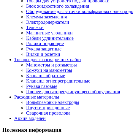
Товары для устройств подачи проволоки
Блок жидкостного охлаждения
Оборудование для заточки вольфрамовых электрод
Клеммы заземления
Электрододержатели
Тележки
Магнитные угольники
Кабели удлинительные
Ролики подающие
Рукава защитные
Вилки и розетки
Товары для газосварочных работ
Манометры и ротаметры
Кожухи на манометры
Клапаны обратные
Клапаны огнепреградительные
Рукава газовые
Прочее для газорегулирующего оборудования
Расходные материалы
Вольфрамовые электроды
Прутки присадочные
Сварочная проволока
Архив моделей
Полезная информация