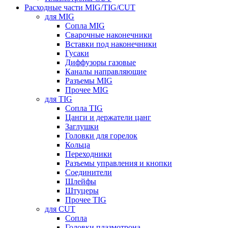
Расходные части MIG/TIG/CUT
для MIG
Сопла MIG
Сварочные наконечники
Вставки под наконечники
Гусаки
Диффузоры газовые
Каналы направляющие
Разъемы MIG
Прочее MIG
для TIG
Сопла TIG
Цанги и держатели цанг
Заглушки
Головки для горелок
Кольца
Переходники
Разъемы управления и кнопки
Соединители
Шлейфы
Штуцеры
Прочее TIG
для CUT
Сопла
Головки плазмотрона