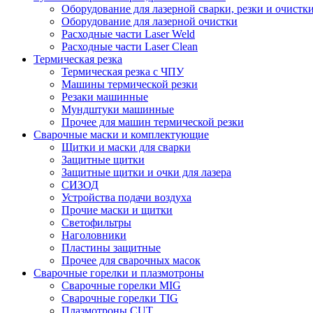
Оборудование для лазерной сварки, резки и очистк
Оборудование для лазерной очистки
Расходные части Laser Weld
Расходные части Laser Clean
Термическая резка
Термическая резка с ЧПУ
Машины термической резки
Резаки машинные
Мундштуки машинные
Прочее для машин термической резки
Сварочные маски и комплектующие
Щитки и маски для сварки
Защитные щитки
Защитные щитки и очки для лазера
СИЗОД
Устройства подачи воздуха
Прочие маски и щитки
Светофильтры
Наголовники
Пластины защитные
Прочее для сварочных масок
Сварочные горелки и плазмотроны
Сварочные горелки MIG
Сварочные горелки TIG
Плазмотроны CUT