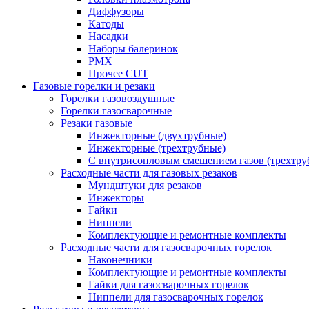
Диффузоры
Катоды
Насадки
Наборы балеринок
PMX
Прочее CUT
Газовые горелки и резаки
Горелки газовоздушные
Горелки газосварочные
Резаки газовые
Инжекторные (двухтрубные)
Инжекторные (трехтрубные)
С внутрисопловым смешением газов (трехтру
Расходные части для газовых резаков
Мундштуки для резаков
Инжекторы
Гайки
Ниппели
Комплектующие и ремонтные комплекты
Расходные части для газосварочных горелок
Наконечники
Комплектующие и ремонтные комплекты
Гайки для газосварочных горелок
Ниппели для газосварочных горелок