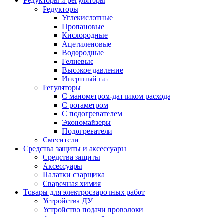
Редукторы и регуляторы
Редукторы
Углекислотные
Пропановые
Кислородные
Ацетиленовые
Водородные
Гелиевые
Высокое давление
Инертный газ
Регуляторы
С манометром-датчиком расхода
С ротаметром
С подогревателем
Экономайзеры
Подогреватели
Смесители
Средства защиты и аксессуары
Средства защиты
Аксессуары
Палатки сварщика
Сварочная химия
Товары для электросварочных работ
Устройства ДУ
Устройство подачи проволоки