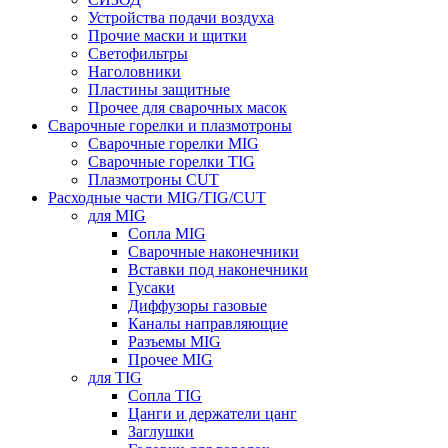
Устройства подачи воздуха
Прочие маски и щитки
Светофильтры
Наголовники
Пластины защитные
Прочее для сварочных масок
Сварочные горелки и плазмотроны
Сварочные горелки MIG
Сварочные горелки TIG
Плазмотроны CUT
Расходные части MIG/TIG/CUT
для MIG
Сопла MIG
Сварочные наконечники
Вставки под наконечники
Гусаки
Диффузоры газовые
Каналы направляющие
Разъемы MIG
Прочее MIG
для TIG
Сопла TIG
Цанги и держатели цанг
Заглушки