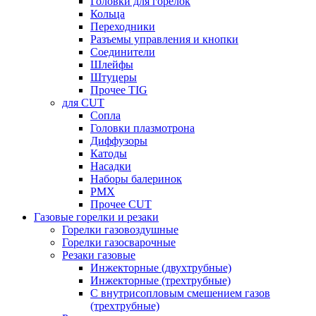
Головки для горелок
Кольца
Переходники
Разъемы управления и кнопки
Соединители
Шлейфы
Штуцеры
Прочее TIG
для CUT
Сопла
Головки плазмотрона
Диффузоры
Катоды
Насадки
Наборы балеринок
PMX
Прочее CUT
Газовые горелки и резаки
Горелки газовоздушные
Горелки газосварочные
Резаки газовые
Инжекторные (двухтрубные)
Инжекторные (трехтрубные)
С внутрисопловым смешением газов
(трехтрубные)