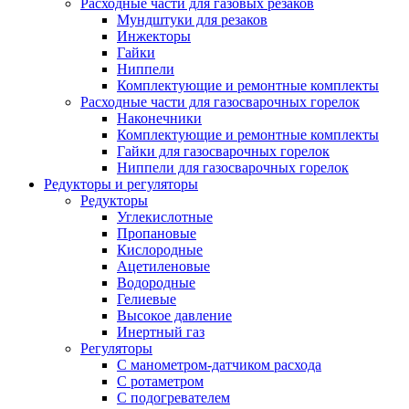
Расходные части для газовых резаков
Мундштуки для резаков
Инжекторы
Гайки
Ниппели
Комплектующие и ремонтные комплекты
Расходные части для газосварочных горелок
Наконечники
Комплектующие и ремонтные комплекты
Гайки для газосварочных горелок
Ниппели для газосварочных горелок
Редукторы и регуляторы
Редукторы
Углекислотные
Пропановые
Кислородные
Ацетиленовые
Водородные
Гелиевые
Высокое давление
Инертный газ
Регуляторы
С манометром-датчиком расхода
С ротаметром
С подогревателем