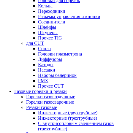
Головки для горелок
Кольца
Переходники
Разъемы управления и кнопки
Соединители
Шлейфы
Штуцеры
Прочее TIG
для CUT
Сопла
Головки плазмотрона
Диффузоры
Катоды
Насадки
Наборы балеринок
PMX
Прочее CUT
Газовые горелки и резаки
Горелки газовоздушные
Горелки газосварочные
Резаки газовые
Инжекторные (двухтрубные)
Инжекторные (трехтрубные)
С внутрисопловым смешением газов
(трехтрубные)