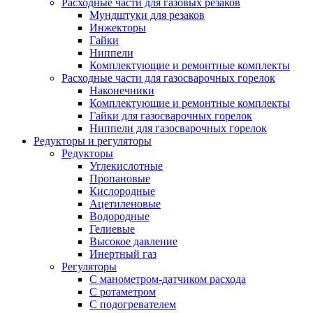
Расходные части для газовых резаков
Мундштуки для резаков
Инжекторы
Гайки
Ниппели
Комплектующие и ремонтные комплекты
Расходные части для газосварочных горелок
Наконечники
Комплектующие и ремонтные комплекты
Гайки для газосварочных горелок
Ниппели для газосварочных горелок
Редукторы и регуляторы
Редукторы
Углекислотные
Пропановые
Кислородные
Ацетиленовые
Водородные
Гелиевые
Высокое давление
Инертный газ
Регуляторы
С манометром-датчиком расхода
С ротаметром
С подогревателем