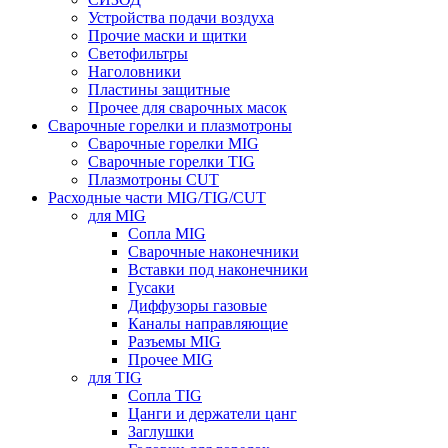
Устройства подачи воздуха
Прочие маски и щитки
Светофильтры
Наголовники
Пластины защитные
Прочее для сварочных масок
Сварочные горелки и плазмотроны
Сварочные горелки MIG
Сварочные горелки TIG
Плазмотроны CUT
Расходные части MIG/TIG/CUT
для MIG
Сопла MIG
Сварочные наконечники
Вставки под наконечники
Гусаки
Диффузоры газовые
Каналы направляющие
Разъемы MIG
Прочее MIG
для TIG
Сопла TIG
Цанги и держатели цанг
Заглушки