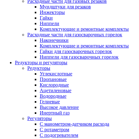
Расходные части для газовых резаков
Мундштуки для резаков
Инжекторы
Гайки
Ниппели
Комплектующие и ремонтные комплекты
Расходные части для газосварочных горелок
Наконечники
Комплектующие и ремонтные комплекты
Гайки для газосварочных горелок
Ниппели для газосварочных горелок
Редукторы и регуляторы
Редукторы
Углекислотные
Пропановые
Кислородные
Ацетиленовые
Водородные
Гелиевые
Высокое давление
Инертный газ
Регуляторы
С манометром-датчиком расхода
С ротаметром
С подогревателем