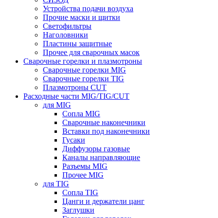
Устройства подачи воздуха
Прочие маски и щитки
Светофильтры
Наголовники
Пластины защитные
Прочее для сварочных масок
Сварочные горелки и плазмотроны
Сварочные горелки MIG
Сварочные горелки TIG
Плазмотроны CUT
Расходные части MIG/TIG/CUT
для MIG
Сопла MIG
Сварочные наконечники
Вставки под наконечники
Гусаки
Диффузоры газовые
Каналы направляющие
Разъемы MIG
Прочее MIG
для TIG
Сопла TIG
Цанги и держатели цанг
Заглушки