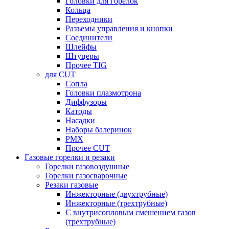
Головки для горелок
Кольца
Переходники
Разъемы управления и кнопки
Соединители
Шлейфы
Штуцеры
Прочее TIG
для CUT
Сопла
Головки плазмотрона
Диффузоры
Катоды
Насадки
Наборы балеринок
PMX
Прочее CUT
Газовые горелки и резаки
Горелки газовоздушные
Горелки газосварочные
Резаки газовые
Инжекторные (двухтрубные)
Инжекторные (трехтрубные)
С внутрисопловым смешением газов
(трехтрубные)