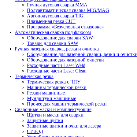
Ручная дуговая сварка MMA
Полуавтоматическая сварка MIG/MAG
Аргонодуговая сварка TIG
Плазменная резка CUT
Программа «Безусловная страховка»
Автоматическая сварка под флюсом
Оборудование для сварки SAW
Товары для сварки SAW
Ручная лазерная сварка, резка и очистка
Оборудование для лазерной сварки, резки и очистк
Оборудование для лазерной очистки
Расходные части Laser Weld
Расходные части Laser Clean
Термическая резка
Термическая резка с ЧПУ
Машины термической резки
Резаки машинные
Мундштуки машинные
Прочее для машин термической резки
Сварочные маски и комплектующие
Щитки и маски для сварки
Защитные щитки
Защитные щитки и очки для лазера
СИЗОД
Устройства подачи воздуха