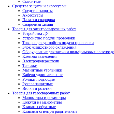
Смесители
Средства защиты и аксессуары
Средства защиты
Аксессуары
Палатки сварщика
Сварочная химия
Товары для электросварочных работ
Устройства ДУ
Устройство подачи проволоки
Товары для устройств подачи проволоки
Блок жидкостного охлаждения
Оборудование для заточки вольфрамовых электрод
Клеммы заземления
Электрододержатели
Тележки
Магнитные угольники
Кабели удлинительные
Ролики подающие
Рукава защитные
Вилки и розетки
Товары для газосварочных работ
Манометры и ротаметры
Кожухи на манометры
Клапаны обратные
Клапаны огнепреградительные