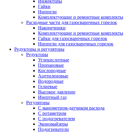
Инжекторы
Гайки
Ниппели
Комплектующие и ремонтные комплекты
Расходные части для газосварочных горелок
Наконечники
Комплектующие и ремонтные комплекты
Гайки для газосварочных горелок
Ниппели для газосварочных горелок
Редукторы и регуляторы
Редукторы
Углекислотные
Пропановые
Кислородные
Ацетиленовые
Водородные
Гелиевые
Высокое давление
Инертный газ
Регуляторы
С манометром-датчиком расхода
С ротаметром
С подогревателем
Экономайзеры
Подогреватели