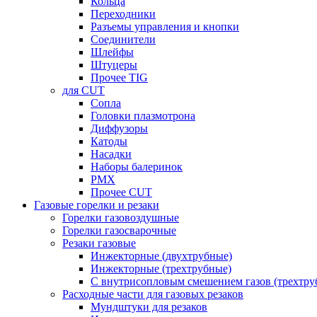
Кольца
Переходники
Разъемы управления и кнопки
Соединители
Шлейфы
Штуцеры
Прочее TIG
для CUT
Сопла
Головки плазмотрона
Диффузоры
Катоды
Насадки
Наборы балеринок
PMX
Прочее CUT
Газовые горелки и резаки
Горелки газовоздушные
Горелки газосварочные
Резаки газовые
Инжекторные (двухтрубные)
Инжекторные (трехтрубные)
С внутрисопловым смешением газов (трехтру
Расходные части для газовых резаков
Мундштуки для резаков