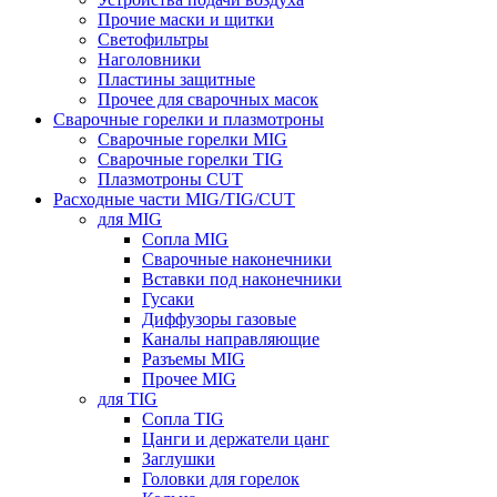
Прочие маски и щитки
Светофильтры
Наголовники
Пластины защитные
Прочее для сварочных масок
Сварочные горелки и плазмотроны
Сварочные горелки MIG
Сварочные горелки TIG
Плазмотроны CUT
Расходные части MIG/TIG/CUT
для MIG
Сопла MIG
Сварочные наконечники
Вставки под наконечники
Гусаки
Диффузоры газовые
Каналы направляющие
Разъемы MIG
Прочее MIG
для TIG
Сопла TIG
Цанги и держатели цанг
Заглушки
Головки для горелок