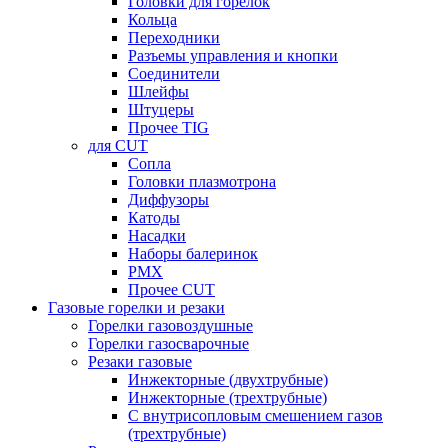
Головки для горелок
Кольца
Переходники
Разъемы управления и кнопки
Соединители
Шлейфы
Штуцеры
Прочее TIG
для CUT
Сопла
Головки плазмотрона
Диффузоры
Катоды
Насадки
Наборы балеринок
PMX
Прочее CUT
Газовые горелки и резаки
Горелки газовоздушные
Горелки газосварочные
Резаки газовые
Инжекторные (двухтрубные)
Инжекторные (трехтрубные)
С внутрисопловым смешением газов
(трехтрубные)