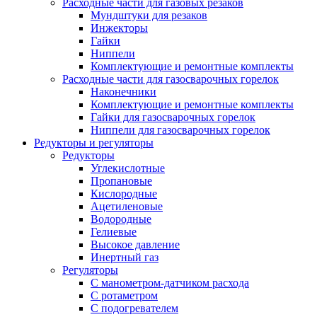
Расходные части для газовых резаков
Мундштуки для резаков
Инжекторы
Гайки
Ниппели
Комплектующие и ремонтные комплекты
Расходные части для газосварочных горелок
Наконечники
Комплектующие и ремонтные комплекты
Гайки для газосварочных горелок
Ниппели для газосварочных горелок
Редукторы и регуляторы
Редукторы
Углекислотные
Пропановые
Кислородные
Ацетиленовые
Водородные
Гелиевые
Высокое давление
Инертный газ
Регуляторы
С манометром-датчиком расхода
С ротаметром
С подогревателем