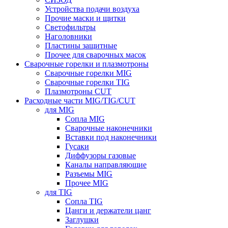
Устройства подачи воздуха
Прочие маски и щитки
Светофильтры
Наголовники
Пластины защитные
Прочее для сварочных масок
Сварочные горелки и плазмотроны
Сварочные горелки MIG
Сварочные горелки TIG
Плазмотроны CUT
Расходные части MIG/TIG/CUT
для MIG
Сопла MIG
Сварочные наконечники
Вставки под наконечники
Гусаки
Диффузоры газовые
Каналы направляющие
Разъемы MIG
Прочее MIG
для TIG
Сопла TIG
Цанги и держатели цанг
Заглушки