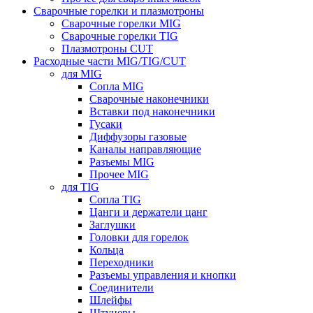
Сварочные горелки и плазмотроны
Сварочные горелки MIG
Сварочные горелки TIG
Плазмотроны CUT
Расходные части MIG/TIG/CUT
для MIG
Сопла MIG
Сварочные наконечники
Вставки под наконечники
Гусаки
Диффузоры газовые
Каналы направляющие
Разъемы MIG
Прочее MIG
для TIG
Сопла TIG
Цанги и держатели цанг
Заглушки
Головки для горелок
Кольца
Переходники
Разъемы управления и кнопки
Соединители
Шлейфы
Штуцеры