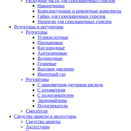
Расходные части для газосварочных горелок
Наконечники
Комплектующие и ремонтные комплекты
Гайки для газосварочных горелок
Ниппели для газосварочных горелок
Редукторы и регуляторы
Редукторы
Углекислотные
Пропановые
Кислородные
Ацетиленовые
Водородные
Гелиевые
Высокое давление
Инертный газ
Регуляторы
С манометром-датчиком расхода
С ротаметром
С подогревателем
Экономайзеры
Подогреватели
Смесители
Средства защиты и аксессуары
Средства защиты
Аксессуары