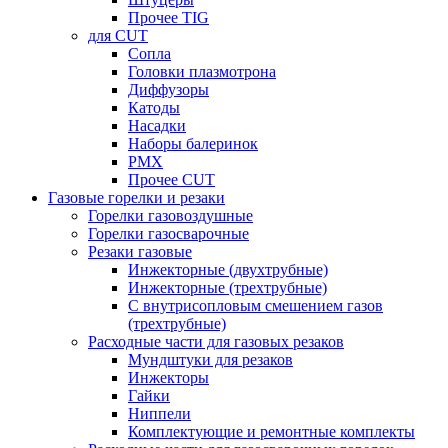
Прочее TIG
для CUT
Сопла
Головки плазмотрона
Диффузоры
Катоды
Насадки
Наборы балеринок
PMX
Прочее CUT
Газовые горелки и резаки
Горелки газовоздушные
Горелки газосварочные
Резаки газовые
Инжекторные (двухтрубные)
Инжекторные (трехтрубные)
С внутрисопловым смешением газов
(трехтрубные)
Расходные части для газовых резаков
Мундштуки для резаков
Инжекторы
Гайки
Ниппели
Комплектующие и ремонтные комплекты