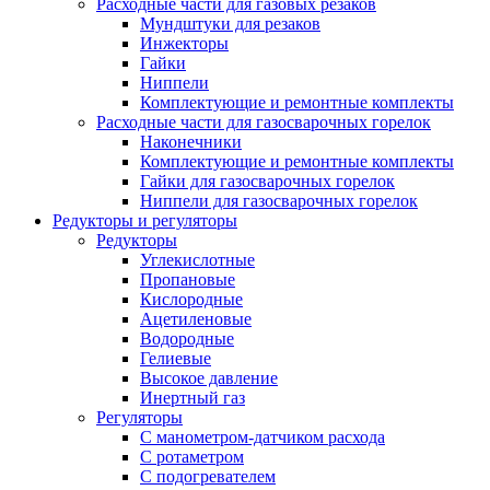
Расходные части для газовых резаков
Мундштуки для резаков
Инжекторы
Гайки
Ниппели
Комплектующие и ремонтные комплекты
Расходные части для газосварочных горелок
Наконечники
Комплектующие и ремонтные комплекты
Гайки для газосварочных горелок
Ниппели для газосварочных горелок
Редукторы и регуляторы
Редукторы
Углекислотные
Пропановые
Кислородные
Ацетиленовые
Водородные
Гелиевые
Высокое давление
Инертный газ
Регуляторы
С манометром-датчиком расхода
С ротаметром
С подогревателем