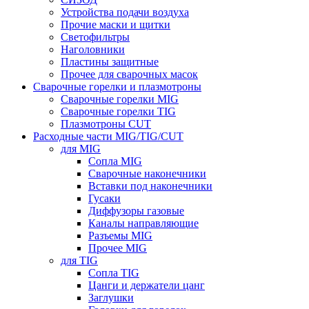
Устройства подачи воздуха
Прочие маски и щитки
Светофильтры
Наголовники
Пластины защитные
Прочее для сварочных масок
Сварочные горелки и плазмотроны
Сварочные горелки MIG
Сварочные горелки TIG
Плазмотроны CUT
Расходные части MIG/TIG/CUT
для MIG
Сопла MIG
Сварочные наконечники
Вставки под наконечники
Гусаки
Диффузоры газовые
Каналы направляющие
Разъемы MIG
Прочее MIG
для TIG
Сопла TIG
Цанги и держатели цанг
Заглушки