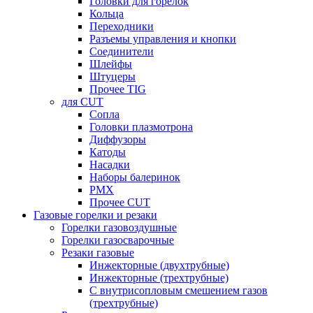
Головки для горелок
Кольца
Переходники
Разъемы управления и кнопки
Соединители
Шлейфы
Штуцеры
Прочее TIG
для CUT
Сопла
Головки плазмотрона
Диффузоры
Катоды
Насадки
Наборы балеринок
PMX
Прочее CUT
Газовые горелки и резаки
Горелки газовоздушные
Горелки газосварочные
Резаки газовые
Инжекторные (двухтрубные)
Инжекторные (трехтрубные)
С внутрисопловым смешением газов
(трехтрубные)