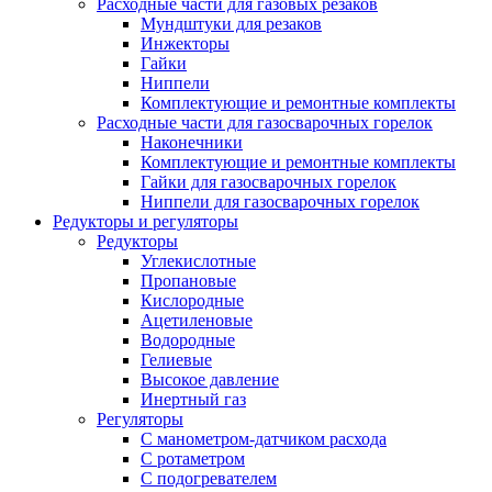
Расходные части для газовых резаков
Мундштуки для резаков
Инжекторы
Гайки
Ниппели
Комплектующие и ремонтные комплекты
Расходные части для газосварочных горелок
Наконечники
Комплектующие и ремонтные комплекты
Гайки для газосварочных горелок
Ниппели для газосварочных горелок
Редукторы и регуляторы
Редукторы
Углекислотные
Пропановые
Кислородные
Ацетиленовые
Водородные
Гелиевые
Высокое давление
Инертный газ
Регуляторы
С манометром-датчиком расхода
С ротаметром
С подогревателем