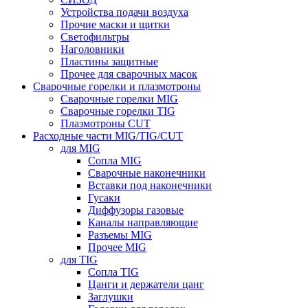
Устройства подачи воздуха
Прочие маски и щитки
Светофильтры
Наголовники
Пластины защитные
Прочее для сварочных масок
Сварочные горелки и плазмотроны
Сварочные горелки MIG
Сварочные горелки TIG
Плазмотроны CUT
Расходные части MIG/TIG/CUT
для MIG
Сопла MIG
Сварочные наконечники
Вставки под наконечники
Гусаки
Диффузоры газовые
Каналы направляющие
Разъемы MIG
Прочее MIG
для TIG
Сопла TIG
Цанги и держатели цанг
Заглушки