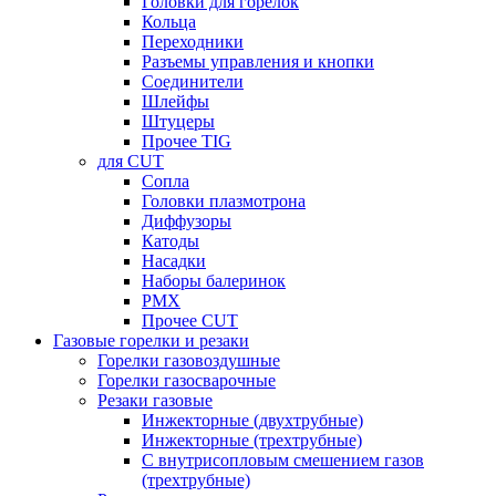
Головки для горелок
Кольца
Переходники
Разъемы управления и кнопки
Соединители
Шлейфы
Штуцеры
Прочее TIG
для CUT
Сопла
Головки плазмотрона
Диффузоры
Катоды
Насадки
Наборы балеринок
PMX
Прочее CUT
Газовые горелки и резаки
Горелки газовоздушные
Горелки газосварочные
Резаки газовые
Инжекторные (двухтрубные)
Инжекторные (трехтрубные)
С внутрисопловым смешением газов
(трехтрубные)