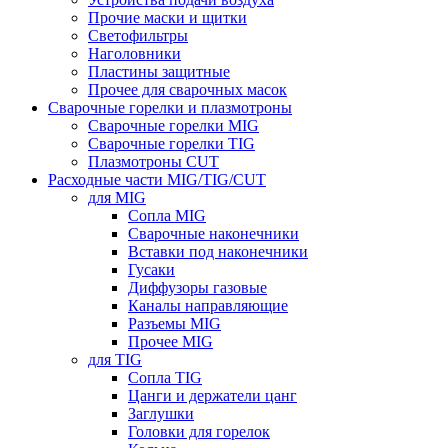
Прочие маски и щитки
Светофильтры
Наголовники
Пластины защитные
Прочее для сварочных масок
Сварочные горелки и плазмотроны
Сварочные горелки MIG
Сварочные горелки TIG
Плазмотроны CUT
Расходные части MIG/TIG/CUT
для MIG
Сопла MIG
Сварочные наконечники
Вставки под наконечники
Гусаки
Диффузоры газовые
Каналы направляющие
Разъемы MIG
Прочее MIG
для TIG
Сопла TIG
Цанги и держатели цанг
Заглушки
Головки для горелок