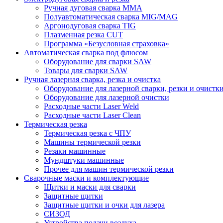
Ручная дуговая сварка MMA
Полуавтоматическая сварка MIG/MAG
Аргонодуговая сварка TIG
Плазменная резка CUT
Программа «Безусловная страховка»
Автоматическая сварка под флюсом
Оборудование для сварки SAW
Товары для сварки SAW
Ручная лазерная сварка, резка и очистка
Оборудование для лазерной сварки, резки и очистк
Оборудование для лазерной очистки
Расходные части Laser Weld
Расходные части Laser Clean
Термическая резка
Термическая резка с ЧПУ
Машины термической резки
Резаки машинные
Мундштуки машинные
Прочее для машин термической резки
Сварочные маски и комплектующие
Щитки и маски для сварки
Защитные щитки
Защитные щитки и очки для лазера
СИЗОД
Устройства подачи воздуха