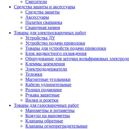
Смесители
Средства защиты и аксессуары
Средства защиты
Аксессуары
Палатки сварщика
Сварочная химия
Товары для электросварочных работ
Устройства ДУ
Устройство подачи проволоки
Товары для устройств подачи проволоки
Блок жидкостного охлаждения
Оборудование для заточки вольфрамовых электрод
Клеммы заземления
Электрододержатели
Тележки
Магнитные угольники
Кабели удлинительные
Ролики подающие
Рукава защитные
Вилки и розетки
Товары для газосварочных работ
Манометры и ротаметры
Кожухи на манометры
Клапаны обратные
Клапаны огнепреградительные