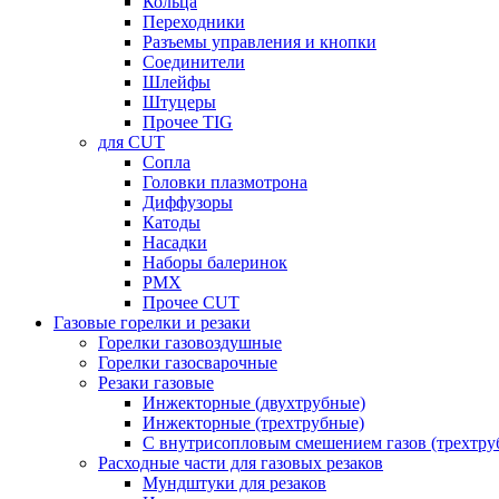
Кольца
Переходники
Разъемы управления и кнопки
Соединители
Шлейфы
Штуцеры
Прочее TIG
для CUT
Сопла
Головки плазмотрона
Диффузоры
Катоды
Насадки
Наборы балеринок
PMX
Прочее CUT
Газовые горелки и резаки
Горелки газовоздушные
Горелки газосварочные
Резаки газовые
Инжекторные (двухтрубные)
Инжекторные (трехтрубные)
С внутрисопловым смешением газов (трехтру
Расходные части для газовых резаков
Мундштуки для резаков