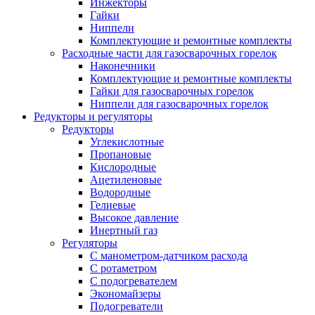
Инжекторы
Гайки
Ниппели
Комплектующие и ремонтные комплекты
Расходные части для газосварочных горелок
Наконечники
Комплектующие и ремонтные комплекты
Гайки для газосварочных горелок
Ниппели для газосварочных горелок
Редукторы и регуляторы
Редукторы
Углекислотные
Пропановые
Кислородные
Ацетиленовые
Водородные
Гелиевые
Высокое давление
Инертный газ
Регуляторы
С манометром-датчиком расхода
С ротаметром
С подогревателем
Экономайзеры
Подогреватели