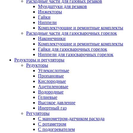
Расходные части для газовых резаков
Мундштуки для резаков
Инжекторы
Гайки
Ниппели
Комплектующие и ремонтные комплекты
Расходные части для газосварочных горелок
Наконечники
Комплектующие и ремонтные комплекты
Гайки для газосварочных горелок
Ниппели для газосварочных горелок
Редукторы и регуляторы
Редукторы
Углекислотные
Пропановые
Кислородные
Ацетиленовые
Водородные
Гелиевые
Высокое давление
Инертный газ
Регуляторы
С манометром-датчиком расхода
С ротаметром
С подогревателем