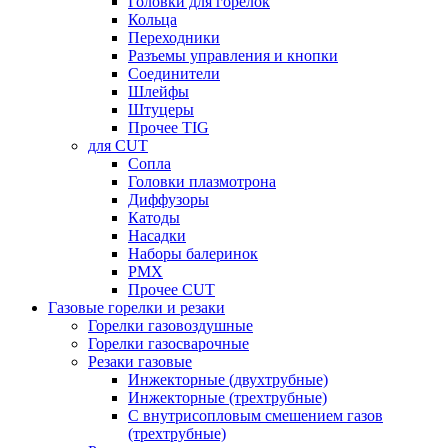
Головки для горелок
Кольца
Переходники
Разъемы управления и кнопки
Соединители
Шлейфы
Штуцеры
Прочее TIG
для CUT
Сопла
Головки плазмотрона
Диффузоры
Катоды
Насадки
Наборы балеринок
PMX
Прочее CUT
Газовые горелки и резаки
Горелки газовоздушные
Горелки газосварочные
Резаки газовые
Инжекторные (двухтрубные)
Инжекторные (трехтрубные)
С внутрисопловым смешением газов
(трехтрубные)