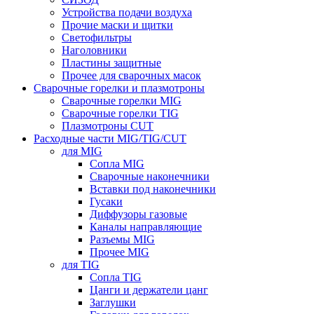
Устройства подачи воздуха
Прочие маски и щитки
Светофильтры
Наголовники
Пластины защитные
Прочее для сварочных масок
Сварочные горелки и плазмотроны
Сварочные горелки MIG
Сварочные горелки TIG
Плазмотроны CUT
Расходные части MIG/TIG/CUT
для MIG
Сопла MIG
Сварочные наконечники
Вставки под наконечники
Гусаки
Диффузоры газовые
Каналы направляющие
Разъемы MIG
Прочее MIG
для TIG
Сопла TIG
Цанги и держатели цанг
Заглушки