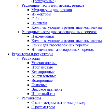
(трехтрубные)
Расходные части для газовых резаков
Мундштуки для резаков
Инжекторы
Гайки
Ниппели
Комплектующие и ремонтные комплекты
Расходные части для газосварочных горелок
Наконечники
Комплектующие и ремонтные комплекты
Гайки для газосварочных горелок
Ниппели для газосварочных горелок
Редукторы и регуляторы
Редукторы
Углекислотные
Пропановые
Кислородные
Ацетиленовые
Водородные
Гелиевые
Высокое давление
Инертный газ
Регуляторы
С манометром-датчиком расхода
С ротаметром