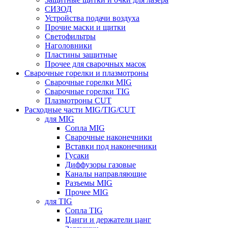
СИЗОД
Устройства подачи воздуха
Прочие маски и щитки
Светофильтры
Наголовники
Пластины защитные
Прочее для сварочных масок
Сварочные горелки и плазмотроны
Сварочные горелки MIG
Сварочные горелки TIG
Плазмотроны CUT
Расходные части MIG/TIG/CUT
для MIG
Сопла MIG
Сварочные наконечники
Вставки под наконечники
Гусаки
Диффузоры газовые
Каналы направляющие
Разъемы MIG
Прочее MIG
для TIG
Сопла TIG
Цанги и держатели цанг