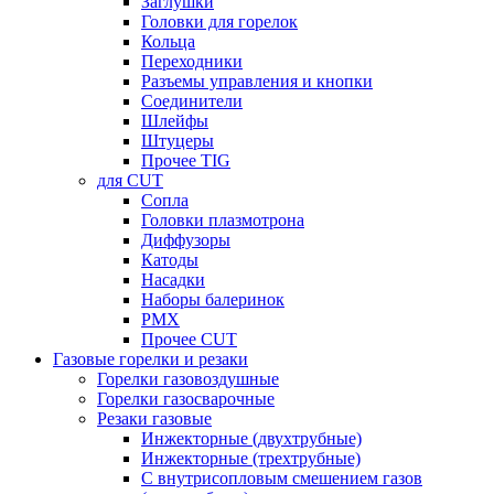
Заглушки
Головки для горелок
Кольца
Переходники
Разъемы управления и кнопки
Соединители
Шлейфы
Штуцеры
Прочее TIG
для CUT
Сопла
Головки плазмотрона
Диффузоры
Катоды
Насадки
Наборы балеринок
PMX
Прочее CUT
Газовые горелки и резаки
Горелки газовоздушные
Горелки газосварочные
Резаки газовые
Инжекторные (двухтрубные)
Инжекторные (трехтрубные)
С внутрисопловым смешением газов