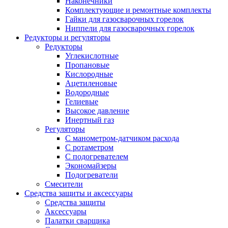
Наконечники
Комплектующие и ремонтные комплекты
Гайки для газосварочных горелок
Ниппели для газосварочных горелок
Редукторы и регуляторы
Редукторы
Углекислотные
Пропановые
Кислородные
Ацетиленовые
Водородные
Гелиевые
Высокое давление
Инертный газ
Регуляторы
С манометром-датчиком расхода
С ротаметром
С подогревателем
Экономайзеры
Подогреватели
Смесители
Средства защиты и аксессуары
Средства защиты
Аксессуары
Палатки сварщика