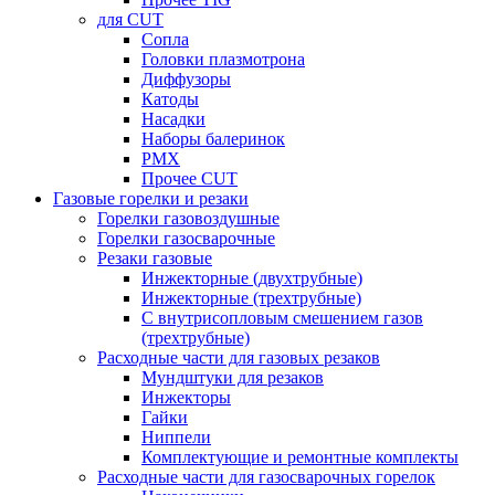
для CUT
Сопла
Головки плазмотрона
Диффузоры
Катоды
Насадки
Наборы балеринок
PMX
Прочее CUT
Газовые горелки и резаки
Горелки газовоздушные
Горелки газосварочные
Резаки газовые
Инжекторные (двухтрубные)
Инжекторные (трехтрубные)
С внутрисопловым смешением газов
(трехтрубные)
Расходные части для газовых резаков
Мундштуки для резаков
Инжекторы
Гайки
Ниппели
Комплектующие и ремонтные комплекты
Расходные части для газосварочных горелок