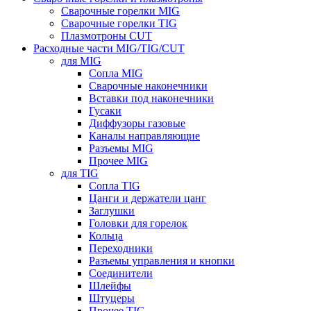
Сварочные горелки MIG
Сварочные горелки TIG
Плазмотроны CUT
Расходные части MIG/TIG/CUT
для MIG
Сопла MIG
Сварочные наконечники
Вставки под наконечники
Гусаки
Диффузоры газовые
Каналы направляющие
Разъемы MIG
Прочее MIG
для TIG
Сопла TIG
Цанги и держатели цанг
Заглушки
Головки для горелок
Кольца
Переходники
Разъемы управления и кнопки
Соединители
Шлейфы
Штуцеры
Прочее TIG