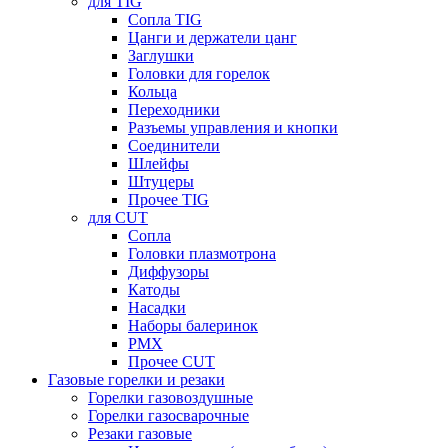
для TIG
Сопла TIG
Цанги и держатели цанг
Заглушки
Головки для горелок
Кольца
Переходники
Разъемы управления и кнопки
Соединители
Шлейфы
Штуцеры
Прочее TIG
для CUT
Сопла
Головки плазмотрона
Диффузоры
Катоды
Насадки
Наборы балеринок
PMX
Прочее CUT
Газовые горелки и резаки
Горелки газовоздушные
Горелки газосварочные
Резаки газовые