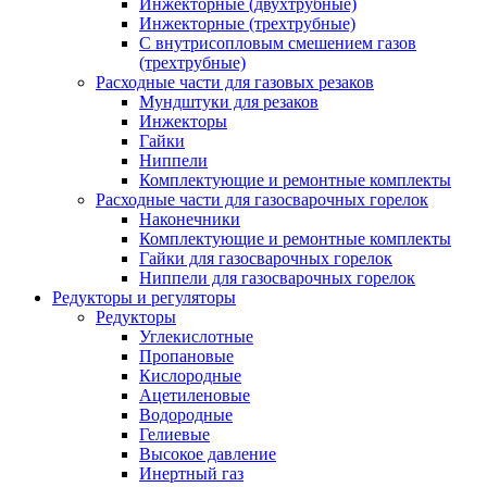
Инжекторные (двухтрубные)
Инжекторные (трехтрубные)
С внутрисопловым смешением газов
(трехтрубные)
Расходные части для газовых резаков
Мундштуки для резаков
Инжекторы
Гайки
Ниппели
Комплектующие и ремонтные комплекты
Расходные части для газосварочных горелок
Наконечники
Комплектующие и ремонтные комплекты
Гайки для газосварочных горелок
Ниппели для газосварочных горелок
Редукторы и регуляторы
Редукторы
Углекислотные
Пропановые
Кислородные
Ацетиленовые
Водородные
Гелиевые
Высокое давление
Инертный газ