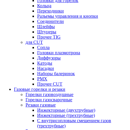
Головки для горелок
Кольца
Переходники
Разъемы управления и кнопки
Соединители
Шлейфы
Штуцеры
Прочее TIG
для CUT
Сопла
Головки плазмотрона
Диффузоры
Катоды
Насадки
Наборы балеринок
PMX
Прочее CUT
Газовые горелки и резаки
Горелки газовоздушные
Горелки газосварочные
Резаки газовые
Инжекторные (двухтрубные)
Инжекторные (трехтрубные)
С внутрисопловым смешением газов
(трехтрубные)