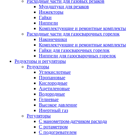
Расходные части для газовых резаков
Мундштуки для резаков
Инжекторы
Гайки
Ниппели
Комплектующие и ремонтные комплекты
Расходные части для газосварочных горелок
Наконечники
Комплектующие и ремонтные комплекты
Гайки для газосварочных горелок
Ниппели для газосварочных горелок
Редукторы и регуляторы
Редукторы
Углекислотные
Пропановые
Кислородные
Ацетиленовые
Водородные
Гелиевые
Высокое давление
Инертный газ
Регуляторы
С манометром-датчиком расхода
С ротаметром
С подогревателем