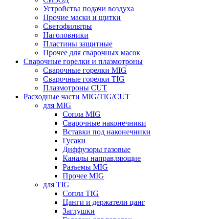
Устройства подачи воздуха
Прочие маски и щитки
Светофильтры
Наголовники
Пластины защитные
Прочее для сварочных масок
Сварочные горелки и плазмотроны
Сварочные горелки MIG
Сварочные горелки TIG
Плазмотроны CUT
Расходные части MIG/TIG/CUT
для MIG
Сопла MIG
Сварочные наконечники
Вставки под наконечники
Гусаки
Диффузоры газовые
Каналы направляющие
Разъемы MIG
Прочее MIG
для TIG
Сопла TIG
Цанги и держатели цанг
Заглушки