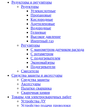
Редукторы и регуляторы
Редукторы
Углекислотные
Пропановые
Кислородные
Ацетиленовые
Водородные
Гелиевые
Высокое давление
Инертный газ
Регуляторы
С манометром-датчиком расхода
С ротаметром
С подогревателем
Экономайзеры
Подогреватели
Смесители
Средства защиты и аксессуары
Средства защиты
Аксессуары
Палатки сварщика
Сварочная химия
Товары для электросварочных работ
Устройства ДУ
Устройство подачи проволоки