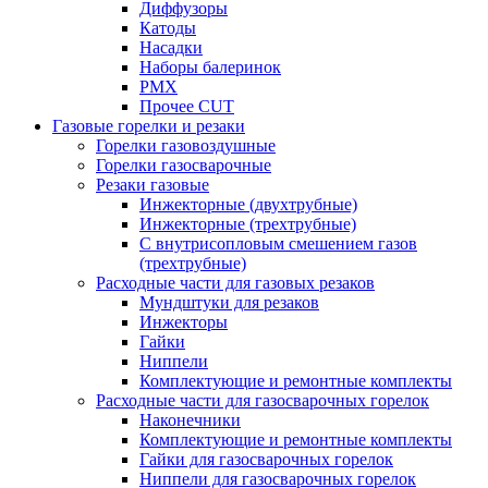
Диффузоры
Катоды
Насадки
Наборы балеринок
PMX
Прочее CUT
Газовые горелки и резаки
Горелки газовоздушные
Горелки газосварочные
Резаки газовые
Инжекторные (двухтрубные)
Инжекторные (трехтрубные)
С внутрисопловым смешением газов
(трехтрубные)
Расходные части для газовых резаков
Мундштуки для резаков
Инжекторы
Гайки
Ниппели
Комплектующие и ремонтные комплекты
Расходные части для газосварочных горелок
Наконечники
Комплектующие и ремонтные комплекты
Гайки для газосварочных горелок
Ниппели для газосварочных горелок