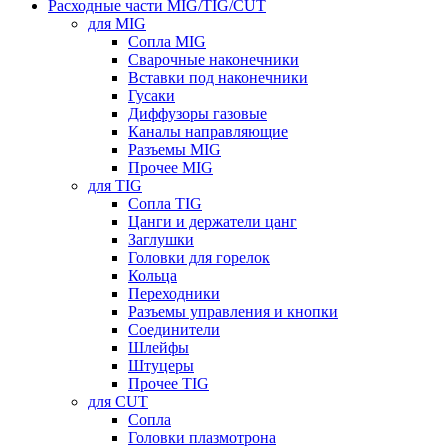
Расходные части MIG/TIG/CUT
для MIG
Сопла MIG
Сварочные наконечники
Вставки под наконечники
Гусаки
Диффузоры газовые
Каналы направляющие
Разъемы MIG
Прочее MIG
для TIG
Сопла TIG
Цанги и держатели цанг
Заглушки
Головки для горелок
Кольца
Переходники
Разъемы управления и кнопки
Соединители
Шлейфы
Штуцеры
Прочее TIG
для CUT
Сопла
Головки плазмотрона