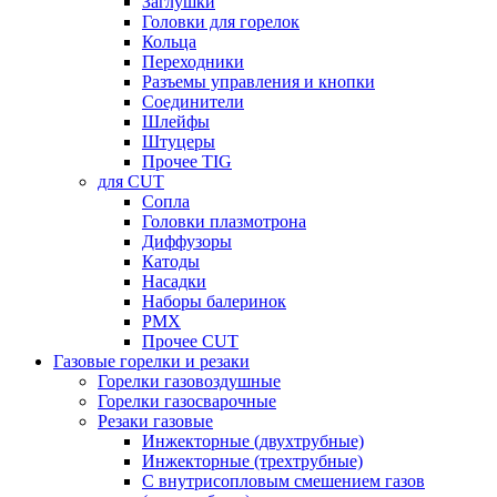
Заглушки
Головки для горелок
Кольца
Переходники
Разъемы управления и кнопки
Соединители
Шлейфы
Штуцеры
Прочее TIG
для CUT
Сопла
Головки плазмотрона
Диффузоры
Катоды
Насадки
Наборы балеринок
PMX
Прочее CUT
Газовые горелки и резаки
Горелки газовоздушные
Горелки газосварочные
Резаки газовые
Инжекторные (двухтрубные)
Инжекторные (трехтрубные)
С внутрисопловым смешением газов