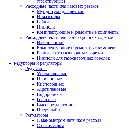
(трехтрубные)
Расходные части для газовых резаков
Мундштуки для резаков
Инжекторы
Гайки
Ниппели
Комплектующие и ремонтные комплекты
Расходные части для газосварочных горелок
Наконечники
Комплектующие и ремонтные комплекты
Гайки для газосварочных горелок
Ниппели для газосварочных горелок
Редукторы и регуляторы
Редукторы
Углекислотные
Пропановые
Кислородные
Ацетиленовые
Водородные
Гелиевые
Высокое давление
Инертный газ
Регуляторы
С манометром-датчиком расхода
С ротаметром