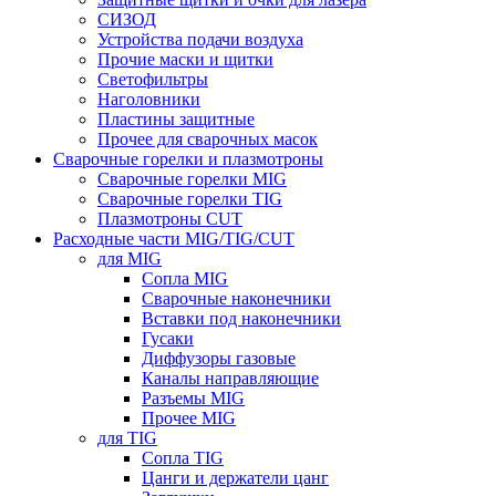
СИЗОД
Устройства подачи воздуха
Прочие маски и щитки
Светофильтры
Наголовники
Пластины защитные
Прочее для сварочных масок
Сварочные горелки и плазмотроны
Сварочные горелки MIG
Сварочные горелки TIG
Плазмотроны CUT
Расходные части MIG/TIG/CUT
для MIG
Сопла MIG
Сварочные наконечники
Вставки под наконечники
Гусаки
Диффузоры газовые
Каналы направляющие
Разъемы MIG
Прочее MIG
для TIG
Сопла TIG
Цанги и держатели цанг