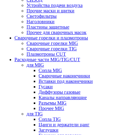
Устройства подачи воздуха
Прочие маски и щитки
Светофильтры
Наголовники
Пластины защитные
Прочее для сварочных масок
Сварочные горелки и плазмотроны
Сварочные горелки MIG
Сварочные горелки TIG
Плазмотроны CUT
Расходные части MIG/TIG/CUT
для MIG
Сопла MIG
Сварочные наконечники
Вставки под наконечники
Гусаки
Диффузоры газовые
Каналы направляющие
Разъемы MIG
Прочее MIG
для TIG
Сопла TIG
Цанги и держатели цанг
Заглушки