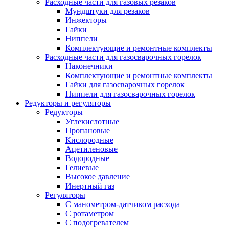
Расходные части для газовых резаков
Мундштуки для резаков
Инжекторы
Гайки
Ниппели
Комплектующие и ремонтные комплекты
Расходные части для газосварочных горелок
Наконечники
Комплектующие и ремонтные комплекты
Гайки для газосварочных горелок
Ниппели для газосварочных горелок
Редукторы и регуляторы
Редукторы
Углекислотные
Пропановые
Кислородные
Ацетиленовые
Водородные
Гелиевые
Высокое давление
Инертный газ
Регуляторы
С манометром-датчиком расхода
С ротаметром
С подогревателем