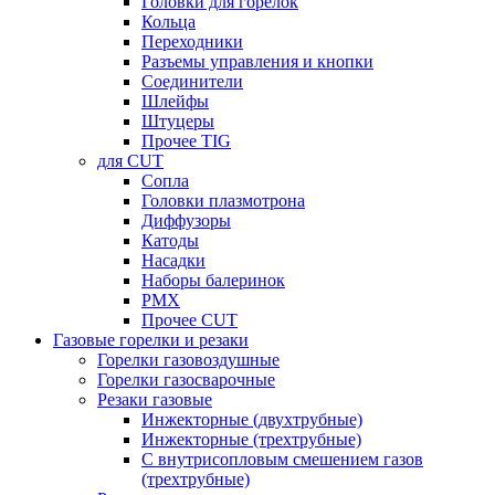
Головки для горелок
Кольца
Переходники
Разъемы управления и кнопки
Соединители
Шлейфы
Штуцеры
Прочее TIG
для CUT
Сопла
Головки плазмотрона
Диффузоры
Катоды
Насадки
Наборы балеринок
PMX
Прочее CUT
Газовые горелки и резаки
Горелки газовоздушные
Горелки газосварочные
Резаки газовые
Инжекторные (двухтрубные)
Инжекторные (трехтрубные)
С внутрисопловым смешением газов
(трехтрубные)