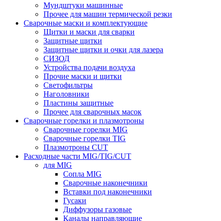
Мундштуки машинные
Прочее для машин термической резки
Сварочные маски и комплектующие
Щитки и маски для сварки
Защитные щитки
Защитные щитки и очки для лазера
СИЗОД
Устройства подачи воздуха
Прочие маски и щитки
Светофильтры
Наголовники
Пластины защитные
Прочее для сварочных масок
Сварочные горелки и плазмотроны
Сварочные горелки MIG
Сварочные горелки TIG
Плазмотроны CUT
Расходные части MIG/TIG/CUT
для MIG
Сопла MIG
Сварочные наконечники
Вставки под наконечники
Гусаки
Диффузоры газовые
Каналы направляющие