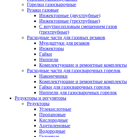
Горелки газосварочные
Резаки газовые
Инжекторные (двухтрубные)
Инжекторные (трехтрубные)
С внутрисопловым смешением газов
(трехтрубные)
Расходные части для газовых резаков
Мундштуки для резаков
Инжекторы
Гайки
Ниппели
Комплектующие и ремонтные комплекты
Расходные части для газосварочных горелок
Наконечники
Комплектующие и ремонтные комплекты
Гайки для газосварочных горелок
Ниппели для газосварочных горелок
Редукторы и регуляторы
Редукторы
Углекислотные
Пропановые
Кислородные
Ацетиленовые
Водородные
Гелиевые