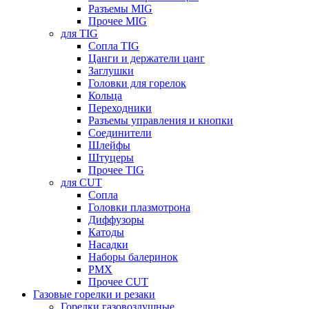
Разъемы MIG
Прочее MIG
для TIG
Сопла TIG
Цанги и держатели цанг
Заглушки
Головки для горелок
Кольца
Переходники
Разъемы управления и кнопки
Соединители
Шлейфы
Штуцеры
Прочее TIG
для CUT
Сопла
Головки плазмотрона
Диффузоры
Катоды
Насадки
Наборы балеринок
PMX
Прочее CUT
Газовые горелки и резаки
Горелки газовоздушные