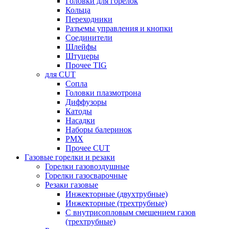
Головки для горелок
Кольца
Переходники
Разъемы управления и кнопки
Соединители
Шлейфы
Штуцеры
Прочее TIG
для CUT
Сопла
Головки плазмотрона
Диффузоры
Катоды
Насадки
Наборы балеринок
PMX
Прочее CUT
Газовые горелки и резаки
Горелки газовоздушные
Горелки газосварочные
Резаки газовые
Инжекторные (двухтрубные)
Инжекторные (трехтрубные)
С внутрисопловым смешением газов
(трехтрубные)