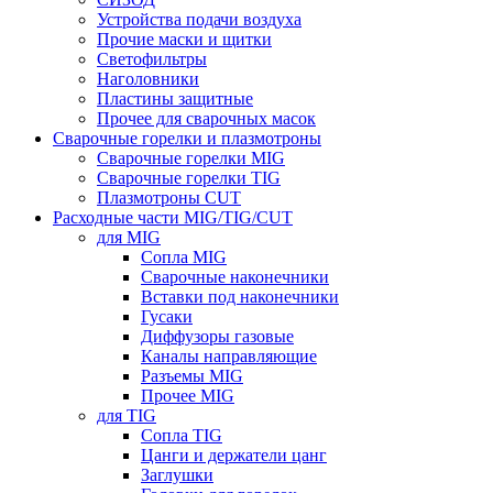
Устройства подачи воздуха
Прочие маски и щитки
Светофильтры
Наголовники
Пластины защитные
Прочее для сварочных масок
Сварочные горелки и плазмотроны
Сварочные горелки MIG
Сварочные горелки TIG
Плазмотроны CUT
Расходные части MIG/TIG/CUT
для MIG
Сопла MIG
Сварочные наконечники
Вставки под наконечники
Гусаки
Диффузоры газовые
Каналы направляющие
Разъемы MIG
Прочее MIG
для TIG
Сопла TIG
Цанги и держатели цанг
Заглушки