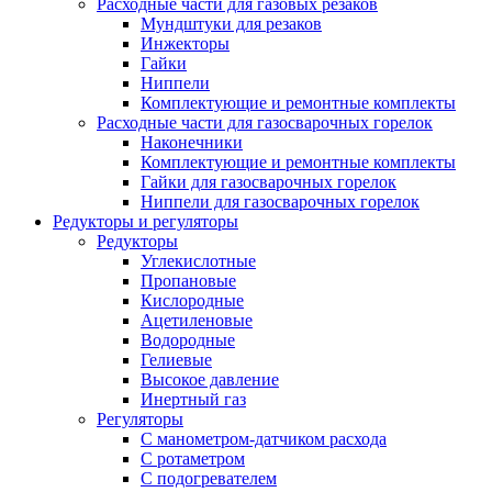
Расходные части для газовых резаков
Мундштуки для резаков
Инжекторы
Гайки
Ниппели
Комплектующие и ремонтные комплекты
Расходные части для газосварочных горелок
Наконечники
Комплектующие и ремонтные комплекты
Гайки для газосварочных горелок
Ниппели для газосварочных горелок
Редукторы и регуляторы
Редукторы
Углекислотные
Пропановые
Кислородные
Ацетиленовые
Водородные
Гелиевые
Высокое давление
Инертный газ
Регуляторы
С манометром-датчиком расхода
С ротаметром
С подогревателем