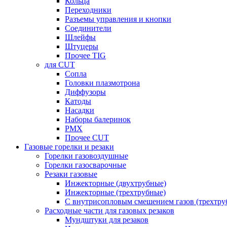
Кольца
Переходники
Разъемы управления и кнопки
Соединители
Шлейфы
Штуцеры
Прочее TIG
для CUT
Сопла
Головки плазмотрона
Диффузоры
Катоды
Насадки
Наборы балеринок
PMX
Прочее CUT
Газовые горелки и резаки
Горелки газовоздушные
Горелки газосварочные
Резаки газовые
Инжекторные (двухтрубные)
Инжекторные (трехтрубные)
С внутрисопловым смешением газов (трехтру
Расходные части для газовых резаков
Мундштуки для резаков