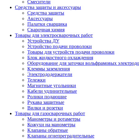
Смесители
Средства защиты и аксессуары
Средства защиты
Аксессуары
Палатки сварщика
Сварочная химия
Товары для электросварочных работ
Устройства ДУ
Устройство подачи проволоки
Товары для устройств подачи проволоки
Блок жидкостного охлаждения
Оборудование для заточки вольфрамовых электрод
Клеммы заземления
Электрододержатели
Тележки
Магнитные угольники
Кабели удлинительные
Ролики подающие
Рукава защитные
Вилки и розетки
Товары для газосварочных работ
Манометры и ротаметры
Кожухи на манометры
Клапаны обратные
Клапаны огнепреградительные