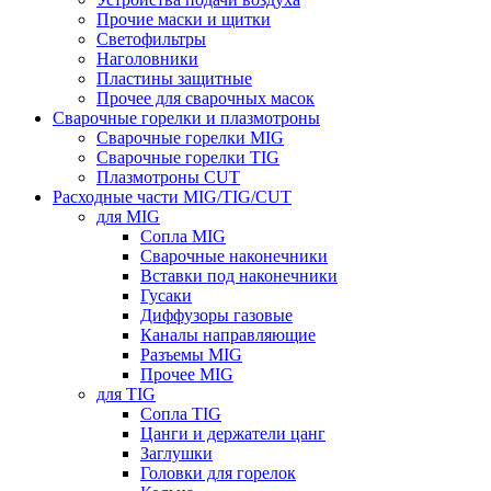
Прочие маски и щитки
Светофильтры
Наголовники
Пластины защитные
Прочее для сварочных масок
Сварочные горелки и плазмотроны
Сварочные горелки MIG
Сварочные горелки TIG
Плазмотроны CUT
Расходные части MIG/TIG/CUT
для MIG
Сопла MIG
Сварочные наконечники
Вставки под наконечники
Гусаки
Диффузоры газовые
Каналы направляющие
Разъемы MIG
Прочее MIG
для TIG
Сопла TIG
Цанги и держатели цанг
Заглушки
Головки для горелок