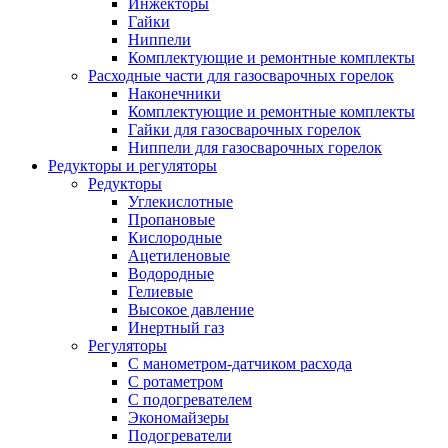
Инжекторы
Гайки
Ниппели
Комплектующие и ремонтные комплекты
Расходные части для газосварочных горелок
Наконечники
Комплектующие и ремонтные комплекты
Гайки для газосварочных горелок
Ниппели для газосварочных горелок
Редукторы и регуляторы
Редукторы
Углекислотные
Пропановые
Кислородные
Ацетиленовые
Водородные
Гелиевые
Высокое давление
Инертный газ
Регуляторы
С манометром-датчиком расхода
С ротаметром
С подогревателем
Экономайзеры
Подогреватели