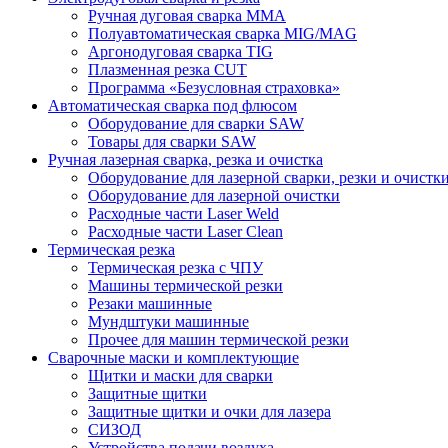
Ручная дуговая сварка MMA
Полуавтоматическая сварка MIG/MAG
Аргонодуговая сварка TIG
Плазменная резка CUT
Программа «Безусловная страховка»
Автоматическая сварка под флюсом
Оборудование для сварки SAW
Товары для сварки SAW
Ручная лазерная сварка, резка и очистка
Оборудование для лазерной сварки, резки и очистк
Оборудование для лазерной очистки
Расходные части Laser Weld
Расходные части Laser Clean
Термическая резка
Термическая резка с ЧПУ
Машины термической резки
Резаки машинные
Мундштуки машинные
Прочее для машин термической резки
Сварочные маски и комплектующие
Щитки и маски для сварки
Защитные щитки
Защитные щитки и очки для лазера
СИЗОД
Устройства подачи воздуха